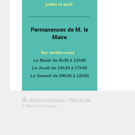
juillet et août
Permanences de M. le
Maire
Sur rendez-vous
:
Le Mardi de 9h30 à 12h00
Le Jeudi de 14h30 à 17h00
Le Samedi de 09h30 à 12h00
Version imprimable
|
Plan du site
© Mairie Hornaing