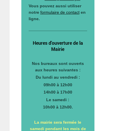
Vous pouvez aussi utiliser
notre
formulaire de contact
en
ligne.
Heures d'ouverture de la
Mairie
Nos bureaux sont ouverts
aux heures suivantes :
Du lundi au vendredi :
09h00 à 12h00
14h00 à 17h00
Le samedi :
10h00 à 12h00.
La mairie sera fermée le
samedi pendant les mois de