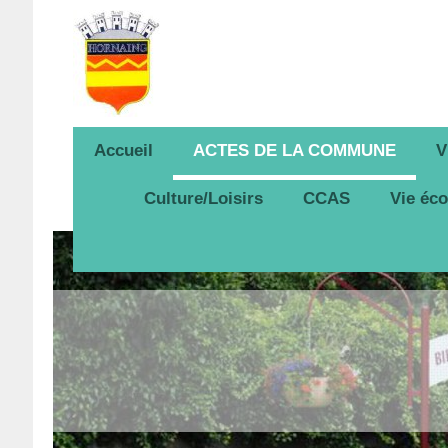
Accueil
ACTES DE LA COMMUNE
V
Culture/Loisirs
CCAS
Vie éc