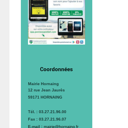
Coordonnées
Mairie Hornaing
12 rue Jean Jaurès
59171 HORNAING
Tél. : 03.27.21.96.00
Fax : 03.27.21.96.07
E-mail :
mairie@hornaing.fr