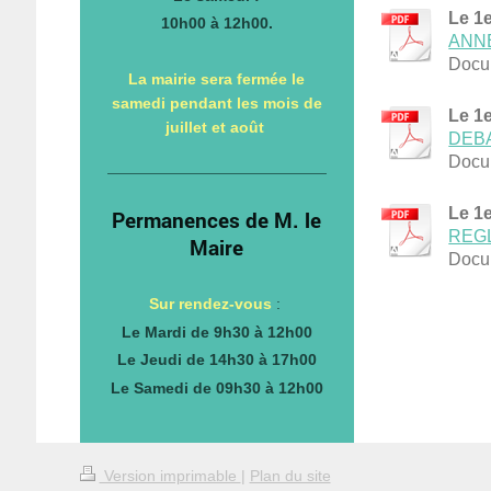
Le 1e
10h00 à 12h00.
ANNE
Docu
La mairie sera fermée le
samedi pendant les mois de
Le 1e
juillet et août
DEBA
Docu
Le 1e
Permanences de M. le
REGL
Maire
Docu
Sur rendez-vous
:
Le Mardi de 9h30 à 12h00
Le Jeudi de 14h30 à 17h00
Le Samedi de 09h30 à 12h00
Version imprimable
|
Plan du site