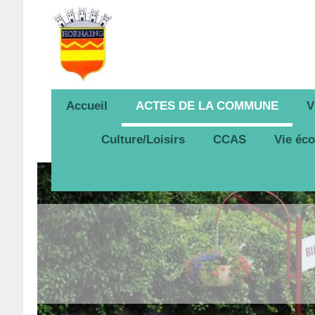
Accueil
ACTES DE LA COMMUNE
V
Culture/Loisirs
CCAS
Vie éc