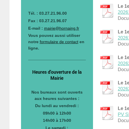
Le 1e
2026
Tél. : 03.27.21.96.00
Docu
Fax : 03.27.21.96.07
E-mail :
mairie@hornaing.fr
Le 1e
Vous pouvez aussi utiliser
20261
notre
formulaire de contact
en
Docu
ligne.
Le 1e
20262
Docu
Heures d'ouverture de la
Mairie
Le 1e
20262
Nos bureaux sont ouverts
Docu
aux heures suivantes :
Du lundi au vendredi :
Le 1e
09h00 à 12h00
PV S
Docu
14h00 à 17h00
Le samedi :