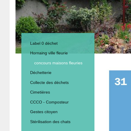
Label 0 déchet
Hornaing ville fleurie
concours maisons fleuries
Déchetterie
Collecte des déchets
Cimetières
CCCO - Composteur
Gestes citoyen
Stérilisation des chats