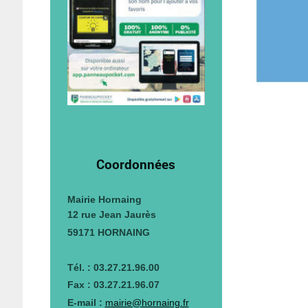
Coordonnées
Mairie Hornaing
12 rue Jean Jaurès
59171 HORNAING
Tél. : 03.27.21.96.00
Fax : 03.27.21.96.07
E-mail :
mairie@hornaing.fr