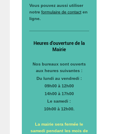
Vous pouvez aussi utiliser
notre
formulaire de contact
en
ligne.
Heures d'ouverture de la
Mairie
Nos bureaux sont ouverts
aux heures suivantes :
Du lundi au vendredi :
09h00 à 12h00
14h00 à 17h00
Le samedi :
10h00 à 12h00.
La mairie sera fermée le
samedi pendant les mois de