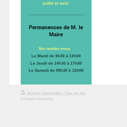
juillet et août
Permanences de M. le
Maire
Sur rendez-vous
:
Le Mardi de 9h30 à 12h00
Le Jeudi de 14h30 à 17h00
Le Samedi de 09h30 à 12h00
Version imprimable
|
Plan du site
© Mairie Hornaing