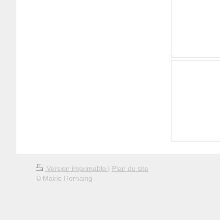
Version imprimable
|
Plan du site
© Mairie Hornaing