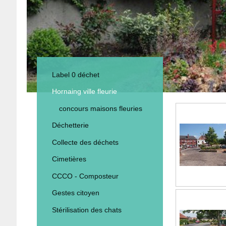
Label 0 déchet
Hornaing ville fleurie
concours maisons fleuries
Déchetterie
Collecte des déchets
Cimetières
CCCO - Composteur
Gestes citoyen
Stérilisation des chats