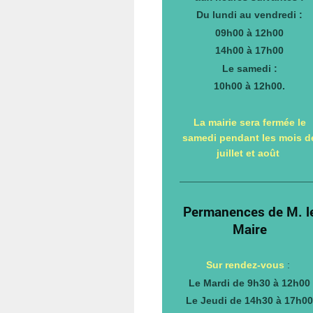
Du lundi au vendredi :
09h00 à 12h00
14h00 à 17h00
Le samedi :
10h00 à 12h00.
La mairie sera fermée le
samedi pendant les mois d
juillet et août
Permanences de M. l
Maire
Sur rendez-vous
:
Le Mardi de 9h30 à 12h00
Le Jeudi de 14h30 à 17h0