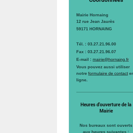
Mairie Hornaing
12 rue Jean Jaurès
59171 HORNAING
Tél. : 03.27.21.96.00
Fax : 03.27.21.96.07
E-mail :
mairie@hornaing.fr
Vous pouvez aussi utiliser
notre
formulaire de contact
e
ligne.
Heures d'ouverture de la
Mairie
Nos bureaux sont ouverts
aux heures suivantes :