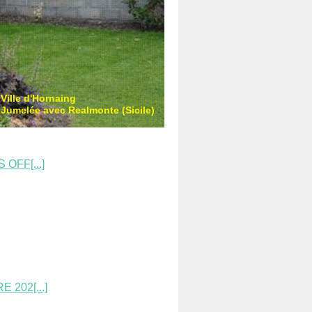
Ville d'Hornaing
Jumelée avec Realmonte (Sicile)
OFF[...]
202[...]