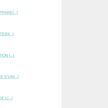
PARE[...]
RI[...]
N [...]
D'UN[...]
 L[...]