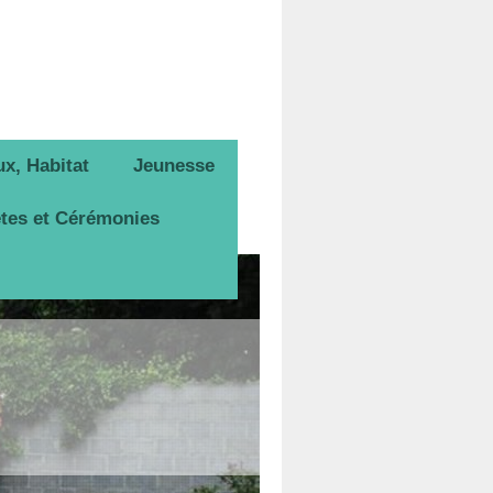
x, Habitat
Jeunesse
tes et Cérémonies