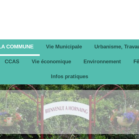
 LA COMMUNE
Vie Municipale
Urbanisme, Travau
CCAS
Vie économique
Environnement
Fê
Infos pratiques