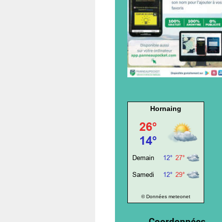
Hornaing
© Données meteonet
Coordonnées