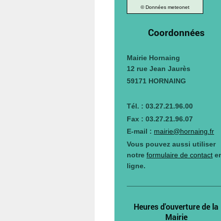
© Données meteonet
Coordonnées
Mairie Hornaing
12 rue Jean Jaurès
59171 HORNAING
Tél. : 03.27.21.96.00
Fax : 03.27.21.96.07
E-mail :
mairie@hornaing.fr
Vous pouvez aussi utiliser
notre
formulaire de contact
e
ligne.
Heures d'ouverture de la
Mairie