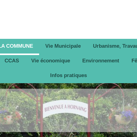
 LA COMMUNE
Vie Municipale
Urbanisme, Travau
CCAS
Vie économique
Environnement
Fê
Infos pratiques