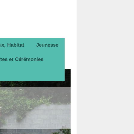
x, Habitat
Jeunesse
tes et Cérémonies