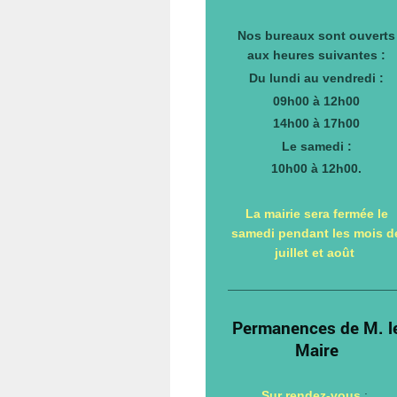
Nos bureaux sont ouverts
aux heures suivantes :
Du lundi au vendredi :
09h00 à 12h00
14h00 à 17h00
Le samedi :
10h00 à 12h00.
La mairie sera fermée le
samedi pendant les mois d
juillet et août
Permanences de M. l
Maire
Sur rendez-vous
: