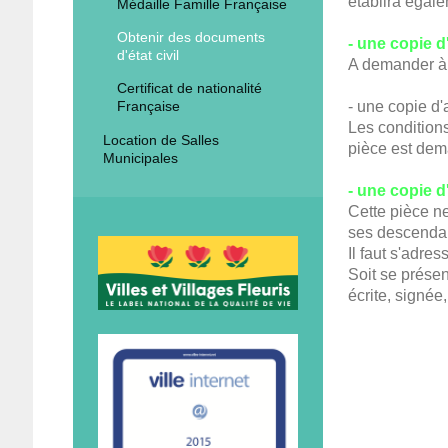
établira égal
Médaille Famille Française
Obtenir des documents
- une copie d
d'état civil
A demander à l
Certificat de nationalité
- une copie d'
Française
Les condition
Location de Salles
pièce est dem
Municipales
- une copie d
Cette pièce ne
ses descenda
Il faut s'adres
Soit se présen
écrite, signée