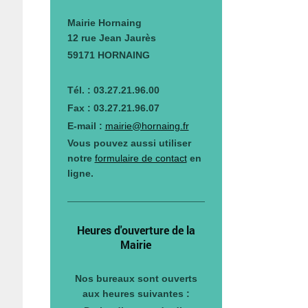
Mairie Hornaing
12 rue Jean Jaurès
59171 HORNAING
Tél. : 03.27.21.96.00
Fax : 03.27.21.96.07
E-mail :
mairie@hornaing.fr
Vous pouvez aussi utiliser
notre
formulaire de contact
en
ligne.
Heures d'ouverture de la
Mairie
Nos bureaux sont ouverts
aux heures suivantes :