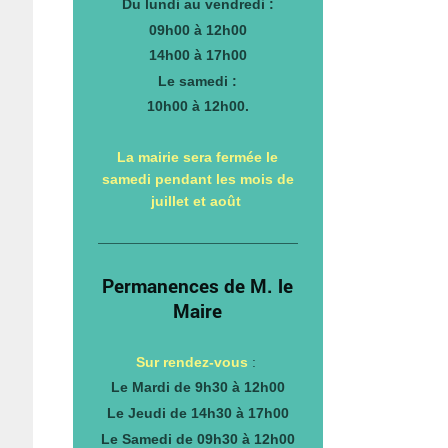
Du lundi au vendredi :
09h00 à 12h00
14h00 à 17h00
Le samedi :
10h00 à 12h00.
La mairie sera fermée le
samedi pendant les mois de
juillet et août
Permanences de M. le
Maire
Sur rendez-vous
:
Le Mardi de 9h30 à 12h00
Le Jeudi de 14h30 à 17h00
Le Samedi de 09h30 à 12h00