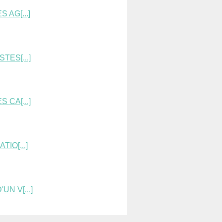
 AG[...]
TES[...]
 CA[...]
IO[...]
N V[...]