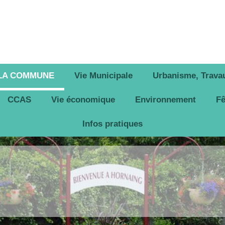
 LA COMMUNE
Vie Municipale
Urbanisme, Travau
CCAS
Vie économique
Environnement
Fê
Infos pratiques