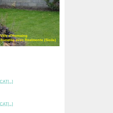
Ville d'Hornaing
Jumelée avec Realmonte (Sicile)
AT[...]
AT[...]