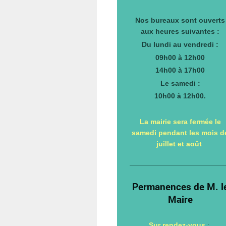
Nos bureaux sont ouverts
aux heures suivantes :
Du lundi au vendredi :
09h00 à 12h00
14h00 à 17h00
Le samedi :
10h00 à 12h00.
La mairie sera fermée le
samedi pendant les mois d
juillet et août
Permanences de M. l
Maire
Sur rendez-vous
: