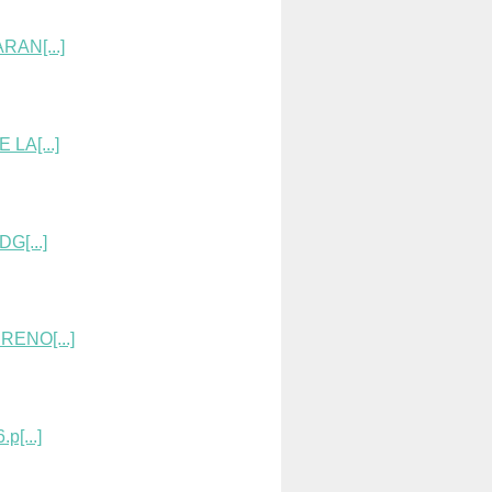
AN[...]
LA[...]
G[...]
ENO[...]
[...]