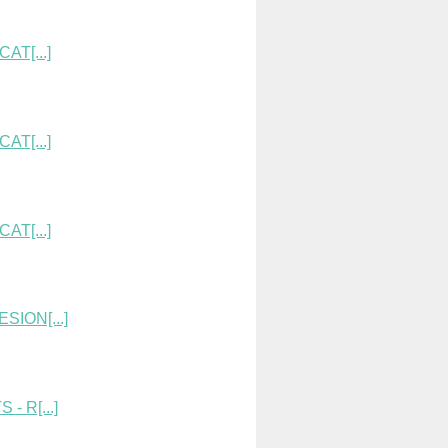
AT[...]
AT[...]
AT[...]
ION[...]
 R[...]