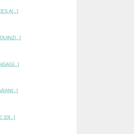
 A[...]
INZ[...]
GAG[...]
AN[...]
0[...]