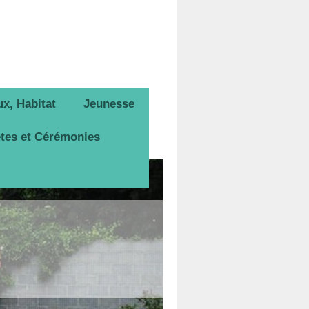
x, Habitat
Jeunesse
tes et Cérémonies