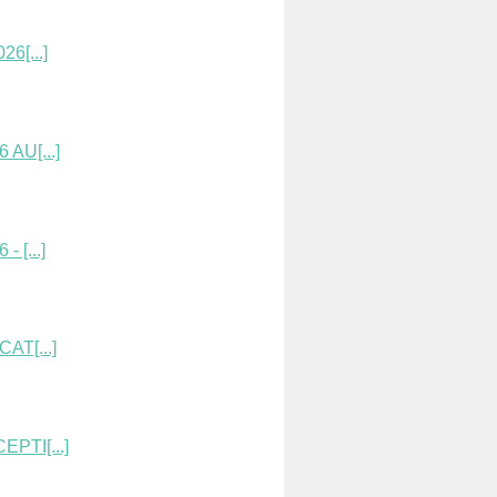
6[...]
AU[...]
[...]
AT[...]
PTI[...]