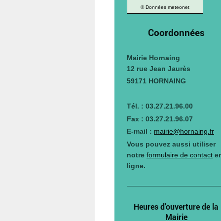
© Données meteonet
Coordonnées
Mairie Hornaing
12 rue Jean Jaurès
59171 HORNAING
Tél. : 03.27.21.96.00
Fax : 03.27.21.96.07
E-mail :
mairie@hornaing.fr
Vous pouvez aussi utiliser
notre
formulaire de contact
e
ligne.
Heures d'ouverture de la
Mairie