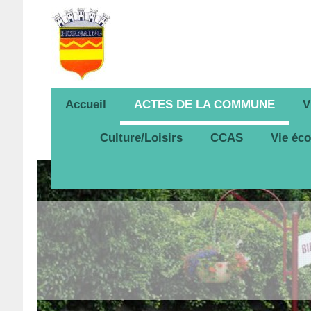
Accueil
ACTES DE LA COMMUNE
V
Culture/Loisirs
CCAS
Vie éc