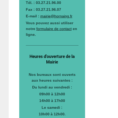
Tél. : 03.27.21.96.00
Fax : 03.27.21.96.07
E-mail :
mairie@hornaing.fr
Vous pouvez aussi utiliser
notre
formulaire de contact
en
ligne.
Heures d'ouverture de la
Mairie
Nos bureaux sont ouverts
aux heures suivantes :
Du lundi au vendredi :
09h00 à 12h00
14h00 à 17h00
Le samedi :
10h00 à 12h00.